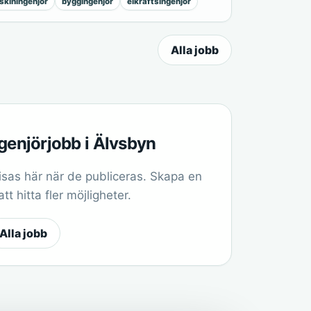
kiningenjör
byggingenjör
elkraftsingenjör
Alla jobb
ngenjörjobb i Älvsbyn
sas här när de publiceras. Skapa en
t hitta fler möjligheter.
Alla jobb