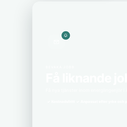
BEVAKA JOBB
Få liknande jo
Få nya tjänster inom energiingenjör i 
Kostnadsfritt
Anpassat efter yrke och p