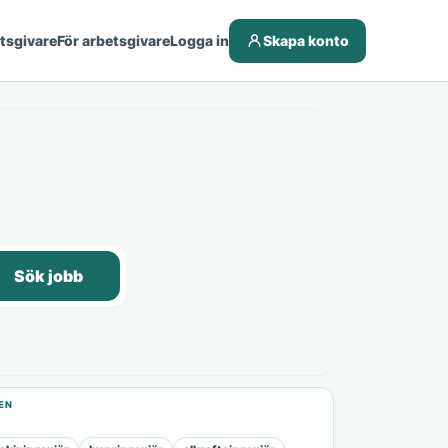
etsgivare
För arbetsgivare
Logga in
Skapa konto
Sök jobb
EN