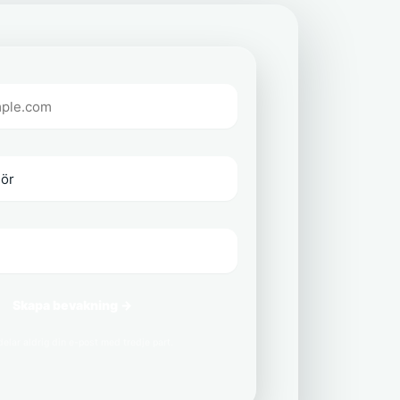
Skapa bevakning →
delar aldrig din e-post med tredje part.