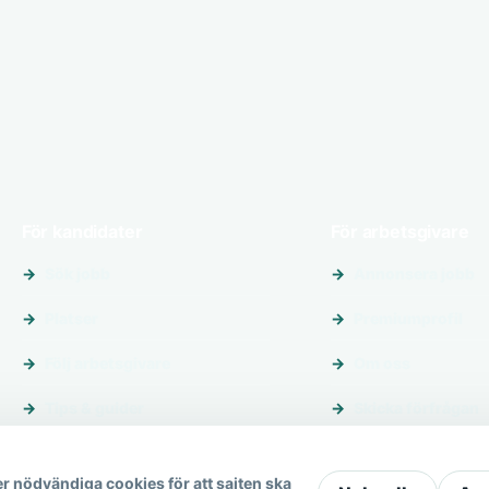
För kandidater
För arbetsgivare
Sök jobb
Annonsera jobb
Platser
Premiumprofil
Följ arbetsgivare
Om oss
Tips & guider
Skicka förfrågan
r nödvändiga cookies för att sajten ska