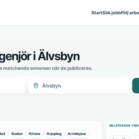
Start
Sök jobb
Följ arb
genjör i Älvsbyn
ya matchande annonser när de publiceras.
RELATERADE YRK
leå
Boden
Kiruna
Arjeplog
Arvidsjaur