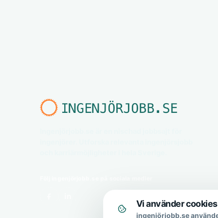
Ingenjörjobb.se är en nischad jobbsajt för
ingenjörer. Utforska relevanta ingenjörsjobb
och karriärmöjligheter i hela Sverige.
Följ ingenjörjobb.se på sociala medier
Vi använder cookies
ingenjörjobb.se använde