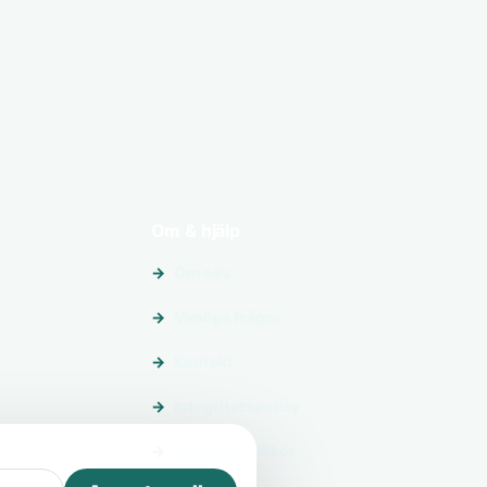
Om & hjälp
Om oss
Vanliga frågor
Kontakt
Integritetspolicy
Allmänna villkor