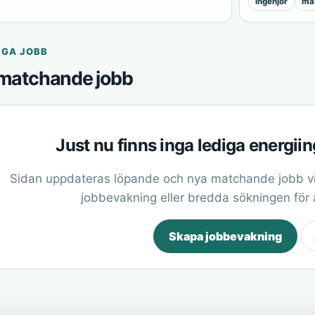
ingenjör
mas
IGA JOBB
matchande jobb
Just nu finns inga lediga energii
Sidan uppdateras löpande och nya matchande jobb vi
jobbevakning eller bredda sökningen för at
Skapa jobbevakning