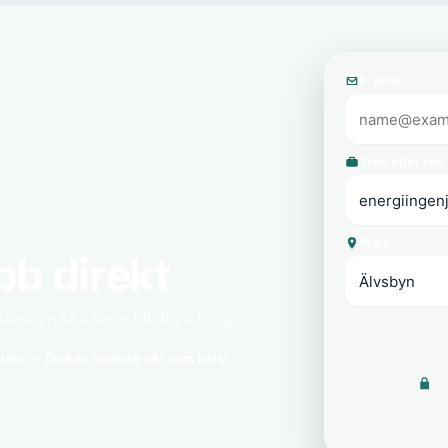
E-post
Yrke eller roll
Plats
bb direkt
Älvsbyn skickade till din inkorg.
lats
Du kan avsluta när som helst
Vi 