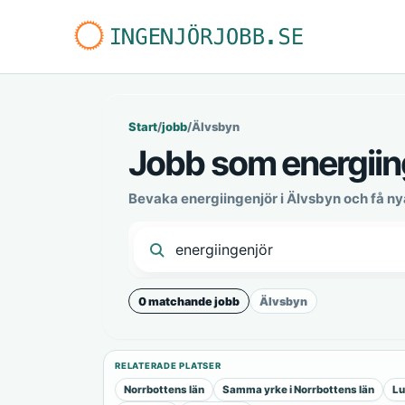
Start
/
jobb
/
Älvsbyn
Jobb som energiin
Bevaka energiingenjör i Älvsbyn och få n
0 matchande jobb
Älvsbyn
RELATERADE PLATSER
Norrbottens län
Samma yrke i Norrbottens län
Lu