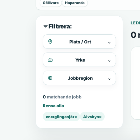
Gällivare
Haparanda
LED
Filtrera:
0 
Plats / Ort
⌄
Yrke
⌄
Jobbregion
⌄
0 matchande jobb
Rensa alla
energiingenjör
×
Älvsbyn
×