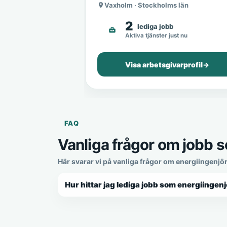
Vaxholm · Stockholms län
2
lediga jobb
Aktiva tjänster just nu
Visa arbetsgivarprofil
→
FAQ
Vanliga frågor om jobb s
Här svarar vi på vanliga frågor om energiingenjö
Hur hittar jag lediga jobb som energiingenj