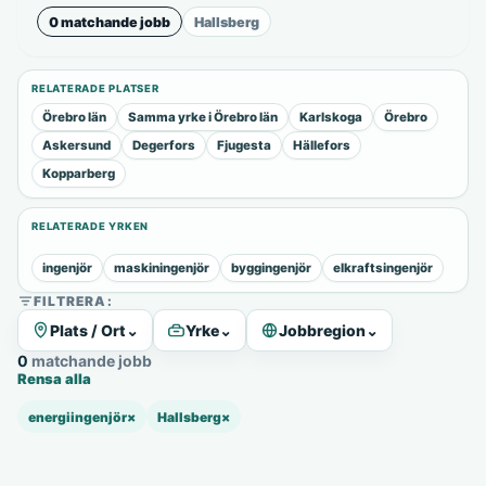
0 matchande jobb
Hallsberg
RELATERADE PLATSER
Örebro län
Samma yrke i Örebro län
Karlskoga
Örebro
Askersund
Degerfors
Fjugesta
Hällefors
Kopparberg
RELATERADE YRKEN
ingenjör
maskiningenjör
byggingenjör
elkraftsingenjör
FILTRERA:
Plats / Ort
⌄
Yrke
⌄
Jobbregion
⌄
0 matchande jobb
Rensa alla
energiingenjör
×
Hallsberg
×