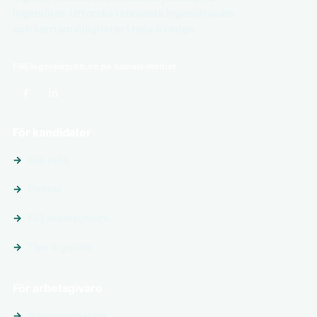
ingenjörer. Utforska relevanta ingenjörsjobb
och karriärmöjligheter i hela Sverige.
Följ ingenjörjobb.se på sociala medier
För kandidater
Sök jobb
Platser
Följ arbetsgivare
Tips & guider
För arbetsgivare
Annonsera jobb