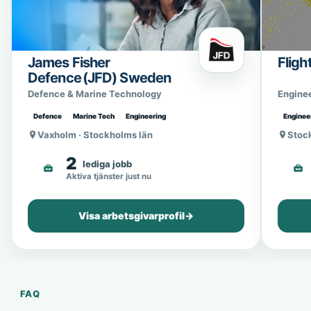
James Fisher
Fligh
Defence (JFD) Sweden
Defence & Marine Technology
Engine
Defence
Marine Tech
Engineering
Enginee
Vaxholm · Stockholms län
Stoc
2
lediga jobb
Aktiva tjänster just nu
Visa arbetsgivarprofil
→
FAQ