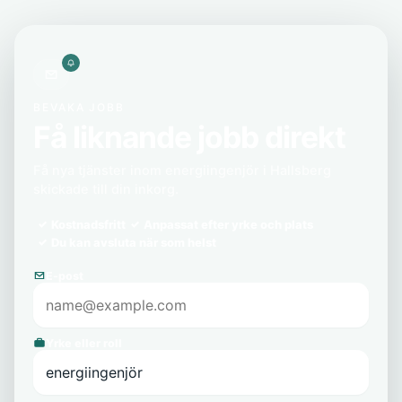
BEVAKA JOBB
Få liknande jobb direkt
Få nya tjänster inom energiingenjör i Hallsberg
skickade till din inkorg.
Kostnadsfritt
Anpassat efter yrke och plats
Du kan avsluta när som helst
E-post
Yrke eller roll