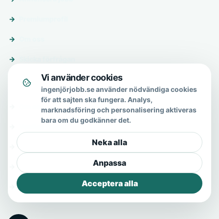
Premiumprofil
Om oss
Skicka förfrågan
Vi använder cookies
Om & hjälp
ingenjörjobb.se använder nödvändiga cookies
för att sajten ska fungera. Analys,
Om oss
marknadsföring och personalisering aktiveras
bara om du godkänner det.
Vanliga frågor
Neka alla
Kontakt
Anpassa
Integritetspolicy
Acceptera alla
Allmänna villkor