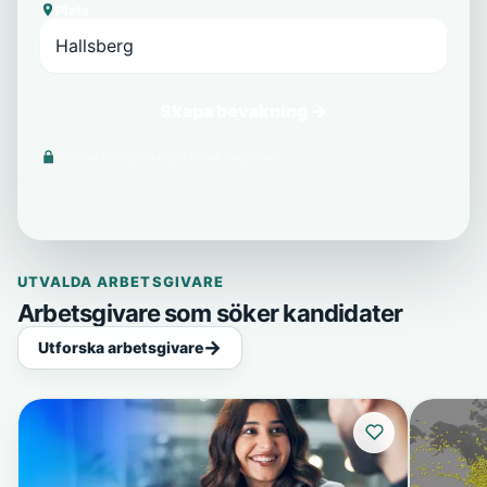
Plats
Skapa bevakning →
Vi delar aldrig din e-post med tredje part.
UTVALDA ARBETSGIVARE
Arbetsgivare som söker kandidater
Utforska arbetsgivare