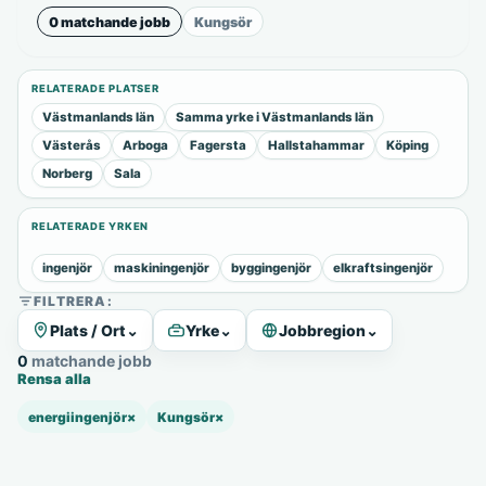
0 matchande jobb
Kungsör
RELATERADE PLATSER
Västmanlands län
Samma yrke i Västmanlands län
Västerås
Arboga
Fagersta
Hallstahammar
Köping
Norberg
Sala
RELATERADE YRKEN
ingenjör
maskiningenjör
byggingenjör
elkraftsingenjör
FILTRERA:
Plats / Ort
⌄
Yrke
⌄
Jobbregion
⌄
0 matchande jobb
Rensa alla
energiingenjör
×
Kungsör
×