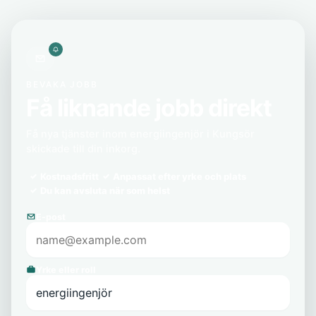
BEVAKA JOBB
Få liknande jobb direkt
Få nya tjänster inom energiingenjör i Kungsör
skickade till din inkorg.
Kostnadsfritt
Anpassat efter yrke och plats
Du kan avsluta när som helst
E-post
Yrke eller roll