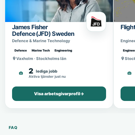
James Fisher
Fligh
Defence (JFD) Sweden
Defence & Marine Technology
Engine
Defence
Marine Tech
Engineering
Enginee
Vaxholm · Stockholms län
Stoc
2
lediga jobb
Aktiva tjänster just nu
Visa arbetsgivarprofil
→
FAQ