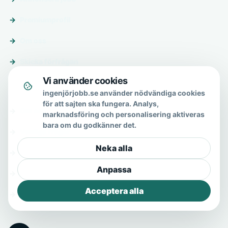
Premiumprofil
Om oss
Skicka förfrågan
Vi använder cookies
Om & hjälp
ingenjörjobb.se använder nödvändiga cookies
för att sajten ska fungera. Analys,
Om oss
marknadsföring och personalisering aktiveras
bara om du godkänner det.
Vanliga frågor
Neka alla
Kontakt
Anpassa
Integritetspolicy
Acceptera alla
Allmänna villkor