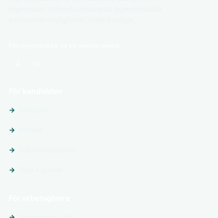
ingenjörer. Utforska relevanta ingenjörsjobb
och karriärmöjligheter i hela Sverige.
Följ ingenjörjobb.se på sociala medier
För kandidater
Sök jobb
Platser
Följ arbetsgivare
Tips & guider
För arbetsgivare
Annonsera jobb