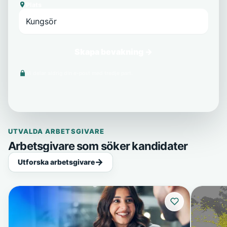
Plats
Skapa bevakning →
Vi delar aldrig din e-post med tredje part.
UTVALDA ARBETSGIVARE
Arbetsgivare som söker kandidater
Utforska arbetsgivare