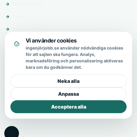
Premiumprofil
Om oss
Skicka förfrågan
Vi använder cookies
Om & hjälp
ingenjörjobb.se använder nödvändiga cookies
för att sajten ska fungera. Analys,
Om oss
marknadsföring och personalisering aktiveras
bara om du godkänner det.
Vanliga frågor
Neka alla
Kontakt
Anpassa
Integritetspolicy
Acceptera alla
Allmänna villkor
© 2026 Ingenjörjobb.se · All Rights Reserved