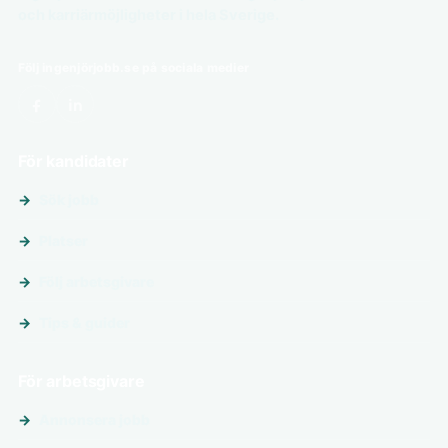
och karriärmöjligheter i hela Sverige.
Följ ingenjörjobb.se på sociala medier
För kandidater
Sök jobb
Platser
Följ arbetsgivare
Tips & guider
För arbetsgivare
Annonsera jobb