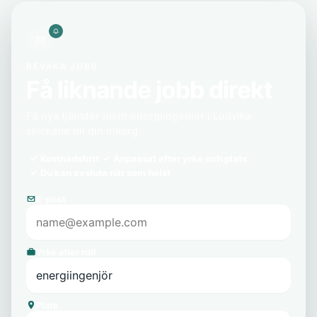
BEVAKA JOBB
Få liknande jobb direkt
Få nya tjänster inom energiingenjör i Ludvika
skickade till din inkorg.
Kostnadsfritt
Anpassat efter yrke och plats
Du kan avsluta när som helst
E-post
Yrke eller roll
Plats