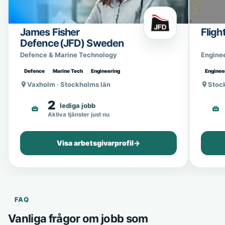
James Fisher
Fligh
Defence (JFD) Sweden
Defence & Marine Technology
Engine
Defence
Marine Tech
Engineering
Enginee
Vaxholm · Stockholms län
Stoc
2
lediga jobb
Aktiva tjänster just nu
Visa arbetsgivarprofil
→
FAQ
Vanliga frågor om jobb som