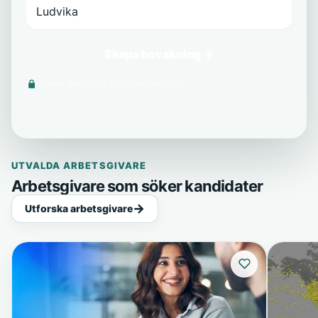
Skapa bevakning →
Vi delar aldrig din e-post med tredje part.
UTVALDA ARBETSGIVARE
Arbetsgivare som söker kandidater
Utforska arbetsgivare