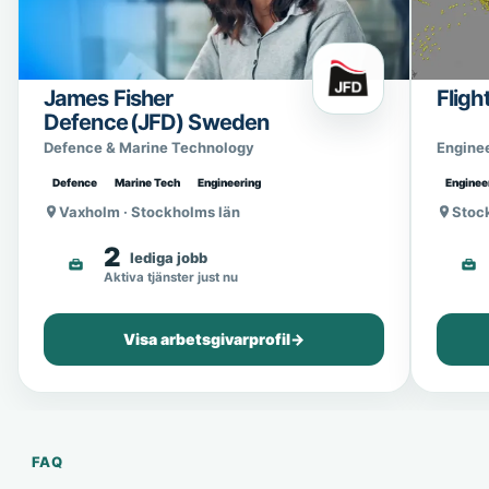
James Fisher
Fligh
Defence (JFD) Sweden
Defence & Marine Technology
Engine
Defence
Marine Tech
Engineering
Enginee
Vaxholm · Stockholms län
Stoc
2
lediga jobb
Aktiva tjänster just nu
Visa arbetsgivarprofil
→
FAQ