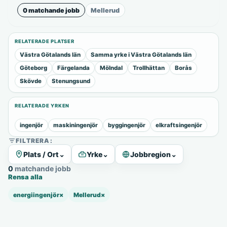
0 matchande jobb
Mellerud
RELATERADE PLATSER
Västra Götalands län
Samma yrke i Västra Götalands län
Göteborg
Färgelanda
Mölndal
Trollhättan
Borås
Skövde
Stenungsund
RELATERADE YRKEN
ingenjör
maskiningenjör
byggingenjör
elkraftsingenjör
FILTRERA:
Plats / Ort
⌄
Yrke
⌄
Jobbregion
⌄
0 matchande jobb
Rensa alla
energiingenjör
×
Mellerud
×