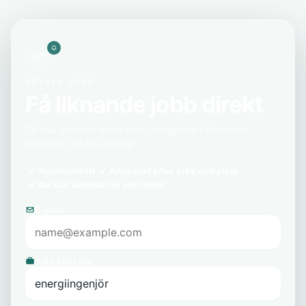
BEVAKA JOBB
Få liknande jobb direkt
Få nya tjänster inom energiingenjör i Mellerud
skickade till din inkorg.
Kostnadsfritt
Anpassat efter yrke och plats
Du kan avsluta när som helst
E-post
Yrke eller roll