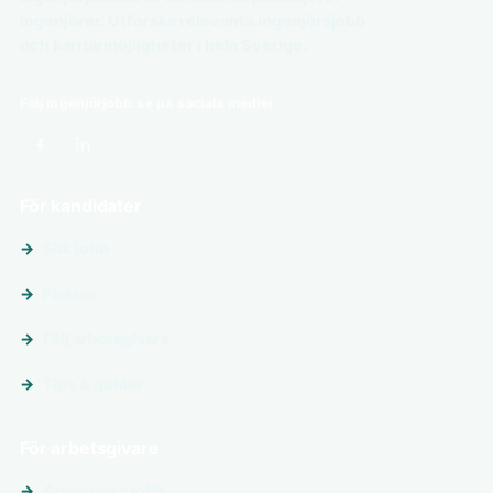
ingenjörer. Utforska relevanta ingenjörsjobb
och karriärmöjligheter i hela Sverige.
Följ ingenjörjobb.se på sociala medier
För kandidater
Sök jobb
Platser
Följ arbetsgivare
Tips & guider
För arbetsgivare
Annonsera jobb