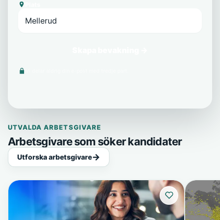
Plats
Skapa bevakning →
Vi delar aldrig din e-post med tredje part.
UTVALDA ARBETSGIVARE
Arbetsgivare som söker kandidater
Utforska arbetsgivare