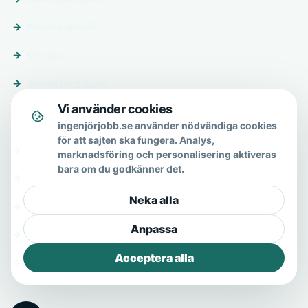
Premiumprofil
Om oss
Skicka förfrågan
Vi använder cookies
Om & hjälp
ingenjörjobb.se använder nödvändiga cookies
för att sajten ska fungera. Analys,
Om oss
marknadsföring och personalisering aktiveras
bara om du godkänner det.
Vanliga frågor
Neka alla
Kontakt
Anpassa
Integritetspolicy
Acceptera alla
Allmänna villkor