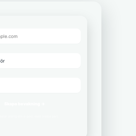
Skapa bevakning →
delar aldrig din e-post med tredje part.