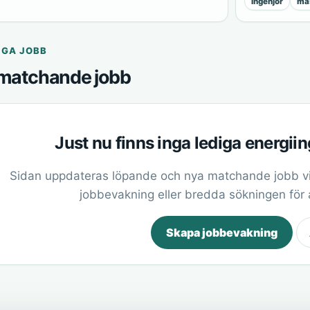
ingenjör
mas
IGA JOBB
matchande jobb
Just nu finns inga lediga energii
Sidan uppdateras löpande och nya matchande jobb vi
jobbevakning eller bredda sökningen för at
Skapa jobbevakning