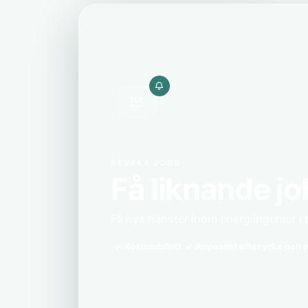
BEVAKA JOBB
Få liknande jo
Få nya tjänster inom energiingenjör i 
Kostnadsfritt
Anpassat efter yrke och p