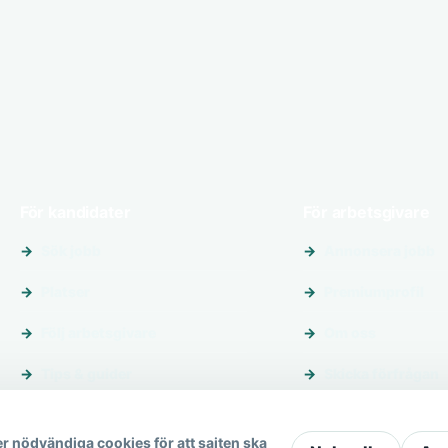
För kandidater
För arbetsgivare
Sök jobb
Annonsera jobb
Platser
Premiumprofil
Följ arbetsgivare
Om oss
Tips & guider
Skicka förfrågan
r nödvändiga cookies för att sajten ska