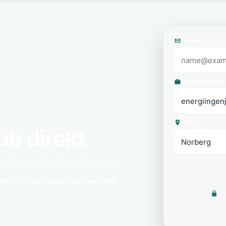
E-post
Yrke eller roll
Plats
bb direkt
Norberg skickade till din inkorg.
lats
Du kan avsluta när som helst
Vi 