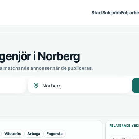
Start
Sök jobb
Följ arb
genjör i Norberg
ya matchande annonser när de publiceras.
RELATERADE YRK
Västerås
Arboga
Fagersta