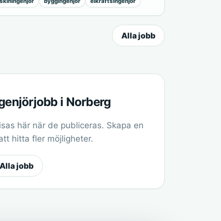
kiningenjör
byggingenjör
elkraftsingenjör
Alla jobb
ngenjörjobb i Norberg
sas här när de publiceras. Skapa en
t hitta fler möjligheter.
Alla jobb