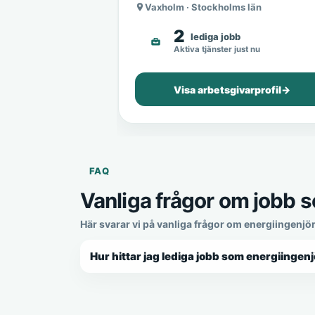
Vaxholm · Stockholms län
2
lediga jobb
Aktiva tjänster just nu
Visa arbetsgivarprofil
→
FAQ
Vanliga frågor om jobb s
Här svarar vi på vanliga frågor om energiingenjö
Hur hittar jag lediga jobb som energiingenj