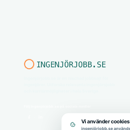
Ingenjörjobb.se är en nischad jobbsajt för
ingenjörer. Utforska relevanta ingenjörsjobb
och karriärmöjligheter i hela Sverige.
Följ ingenjörjobb.se på sociala medier
Vi använder cookies
ingenjörjobb.se använde