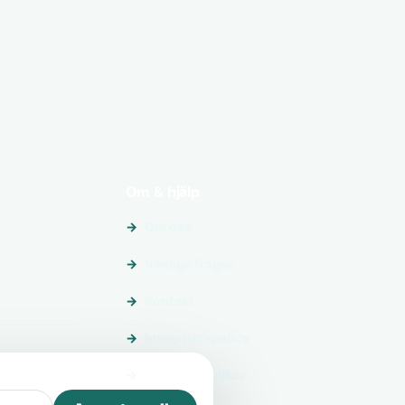
Om & hjälp
Om oss
Vanliga frågor
Kontakt
Integritetspolicy
Allmänna villkor