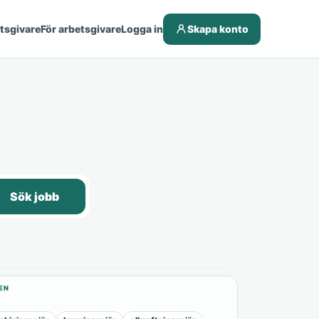
etsgivare
För arbetsgivare
Logga in
Skapa konto
Sök jobb
EN