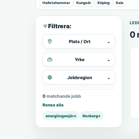
Hallstahammar
Kungsör
Köping
Sala
LED
Filtrera:
0 
Plats / Ort
⌄
Yrke
⌄
Jobbregion
⌄
0 matchande jobb
Rensa alla
energiingenjör
×
Norberg
×