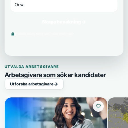
Skapa bevakning →
Vi delar aldrig din e-post med tredje part.
UTVALDA ARBETSGIVARE
Arbetsgivare som söker kandidater
Utforska arbetsgivare