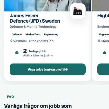
James Fisher
Fligh
Defence (JFD) Sweden
Defence & Marine Technology
Engine
Defence
Marine Tech
Engineering
Enginee
Vaxholm · Stockholms län
Stoc
2
lediga jobb
Aktiva tjänster just nu
Visa arbetsgivarprofil
→
FAQ
Vanliga frågor om jobb som