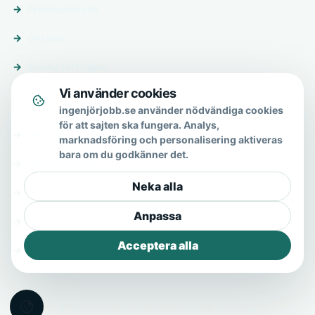
Premiumprofil
Om oss
Skicka förfrågan
Vi använder cookies
Om & hjälp
ingenjörjobb.se använder nödvändiga cookies
för att sajten ska fungera. Analys,
Om oss
marknadsföring och personalisering aktiveras
bara om du godkänner det.
Vanliga frågor
Neka alla
Kontakt
Anpassa
Integritetspolicy
Acceptera alla
Allmänna villkor
© 2026 Ingenjörjobb.se · All Rights Reserved