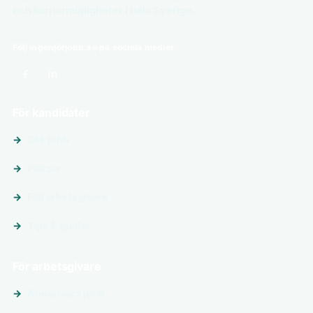
och karriärmöjligheter i hela Sverige.
Följ ingenjörjobb.se på sociala medier
För kandidater
Sök jobb
Platser
Följ arbetsgivare
Tips & guider
För arbetsgivare
Annonsera jobb