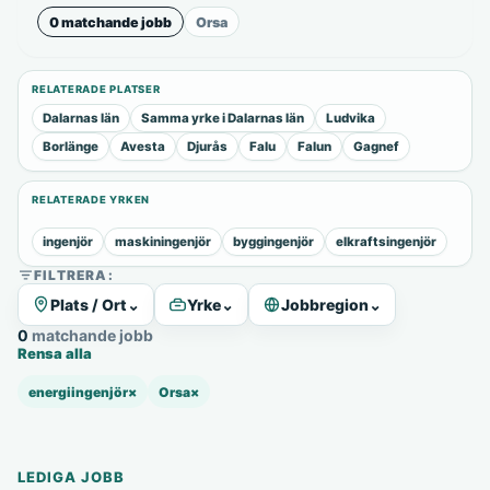
0 matchande jobb
Orsa
RELATERADE PLATSER
Dalarnas län
Samma yrke i Dalarnas län
Ludvika
Borlänge
Avesta
Djurås
Falu
Falun
Gagnef
RELATERADE YRKEN
ingenjör
maskiningenjör
byggingenjör
elkraftsingenjör
FILTRERA:
Plats / Ort
⌄
Yrke
⌄
Jobbregion
⌄
0 matchande jobb
Rensa alla
energiingenjör
×
Orsa
×
LEDIGA JOBB