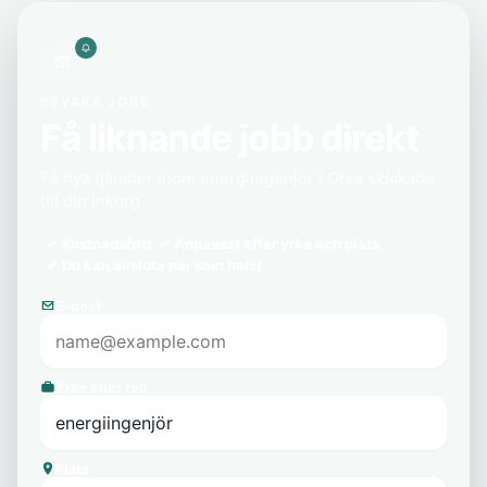
BEVAKA JOBB
Få liknande jobb direkt
Få nya tjänster inom energiingenjör i Orsa skickade
till din inkorg.
Kostnadsfritt
Anpassat efter yrke och plats
Du kan avsluta när som helst
E-post
Yrke eller roll
Plats