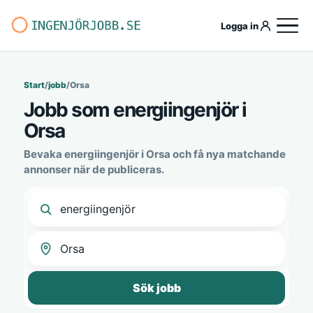
Logga in
Start
/
jobb
/
Orsa
Jobb som energiingenjör i
Orsa
Bevaka energiingenjör i Orsa och få nya matchande
annonser när de publiceras.
Sök jobb