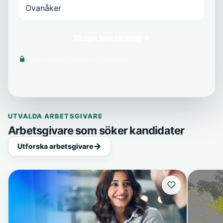
Skapa bevakning →
Vi delar aldrig din e-post med tredje part.
UTVALDA ARBETSGIVARE
Arbetsgivare som söker kandidater
Utforska arbetsgivare