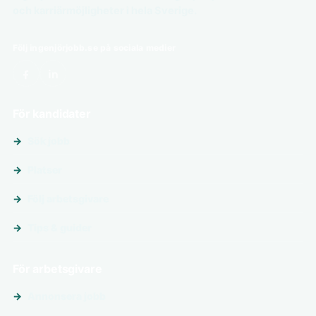
och karriärmöjligheter i hela Sverige.
Följ ingenjörjobb.se på sociala medier
För kandidater
Sök jobb
Platser
Följ arbetsgivare
Tips & guider
För arbetsgivare
Annonsera jobb