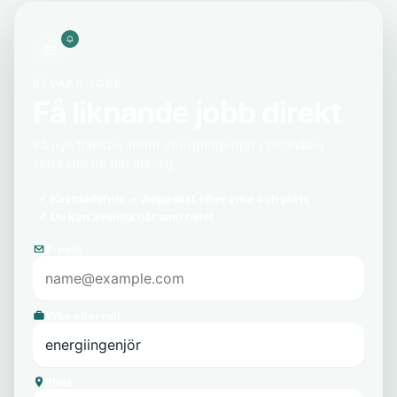
BEVAKA JOBB
Få liknande jobb direkt
Få nya tjänster inom energiingenjör i Ovanåker
skickade till din inkorg.
Kostnadsfritt
Anpassat efter yrke och plats
Du kan avsluta när som helst
E-post
Yrke eller roll
Plats