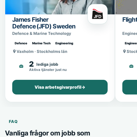
James Fisher
Fligh
Defence (JFD) Sweden
Defence & Marine Technology
Engine
Defence
Marine Tech
Engineering
Enginee
Vaxholm · Stockholms län
Stoc
2
lediga jobb
Aktiva tjänster just nu
Visa arbetsgivarprofil
→
FAQ
Vanliga frågor om jobb som