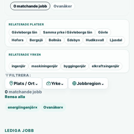
0 matchande jobb
Ovanåker
RELATERADE PLATSER
Gävleborgs län
Samma yrke i Gävleborgs län
Gävle
Hofors
Bergsjö
Bollnäs
Edsbyn
Hudiksvall
Ljusdal
RELATERADE YRKEN
ingenjör
maskiningenjör
byggingenjör
elkraftsingenjör
FILTRERA:
Plats / Ort
⌄
Yrke
⌄
Jobbregion
⌄
0 matchande jobb
Rensa alla
energiingenjör
×
Ovanåker
×
LEDIGA JOBB