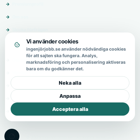
Premiumprofil
Om oss
Skicka förfrågan
Vi använder cookies
Om & hjälp
ingenjörjobb.se använder nödvändiga cookies
för att sajten ska fungera. Analys,
Om oss
marknadsföring och personalisering aktiveras
bara om du godkänner det.
Vanliga frågor
Neka alla
Kontakt
Anpassa
Integritetspolicy
Acceptera alla
Allmänna villkor
© 2026 Ingenjörjobb.se · All Rights Reserved