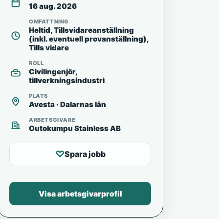
16 aug. 2026
OMFATTNING
Heltid, Tillsvidareanställning
(inkl. eventuell provanställning),
Tills vidare
ROLL
Civilingenjör,
tillverkningsindustri
PLATS
Avesta · Dalarnas län
ARBETSGIVARE
Outokumpu Stainless AB
♡
Spara jobb
Visa arbetsgivarprofil