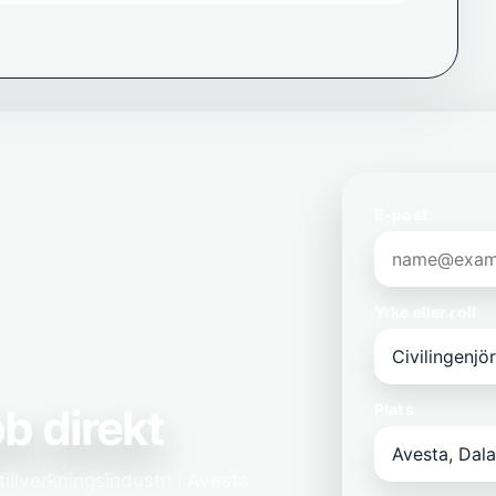
E-post
Yrke eller roll
b direkt
Plats
tillverkningsindustri i Avesta,