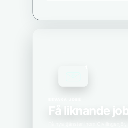
1
BEVAKA JOBB
Få liknande job
Få nya tjänster inom Civilingenjör, 