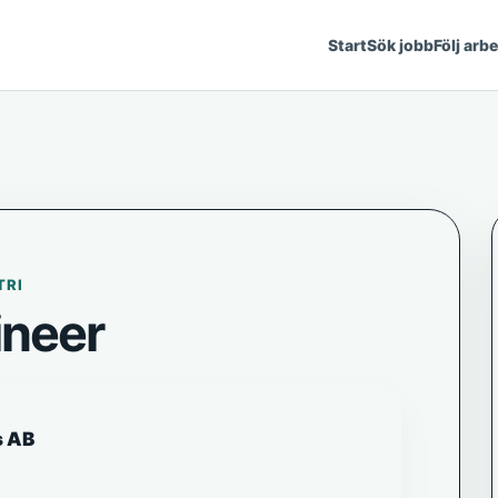
Start
Sök jobb
Följ arb
TRI
ineer
s AB