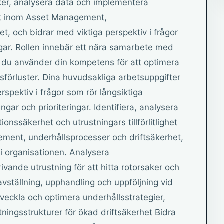
sker, analysera data och implementera
ert inom Asset Management,
t, och bidrar med viktiga perspektiv i frågor
ingar. Rollen innebär ett nära samarbete med
r du använder din kompetens för att optimera
sförluster. Dina huvudsakliga arbetsuppgifter
sperspektiv i frågor som rör långsiktiga
gar och prioriteringar. Identifiera, analysera
ionssäkerhet och utrustningars tillförlitlighet
ment, underhållsprocesser och driftsäkerhet,
 i organisationen. Analysera
vande utrustning för att hitta rotorsaker och
ravställning, upphandling och uppföljning vid
tveckla och optimera underhållsstrategier,
ustningsstrukturer för ökad driftsäkerhet Bidra