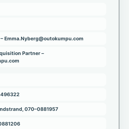
r – Emma.Nyberg@outokumpu.com
quisition Partner –
mpu.com
-0496322
Lindstrand, 070–0881957
-0881206