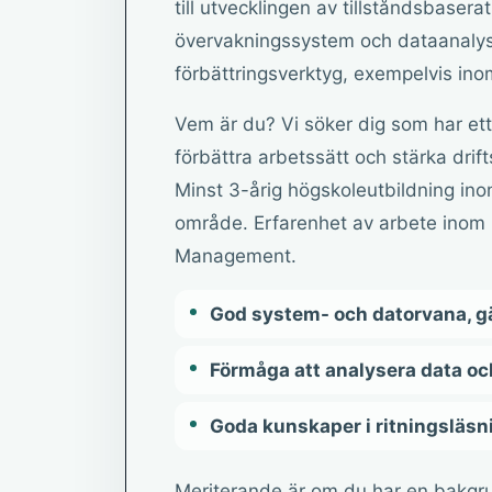
till utvecklingen av tillståndsbaser
övervakningssystem och dataanalys
förbättringsverktyg, exempelvis in
Vem är du? Vi söker dig som har ett 
förbättra arbetssätt och stärka drift
Minst 3-årig högskoleutbildning inom
område. Erfarenhet av arbete inom u
Management.
God system- och datorvana, g
Förmåga att analysera data oc
Goda kunskaper i ritningsläsn
Meriterande är om du har en bakgr