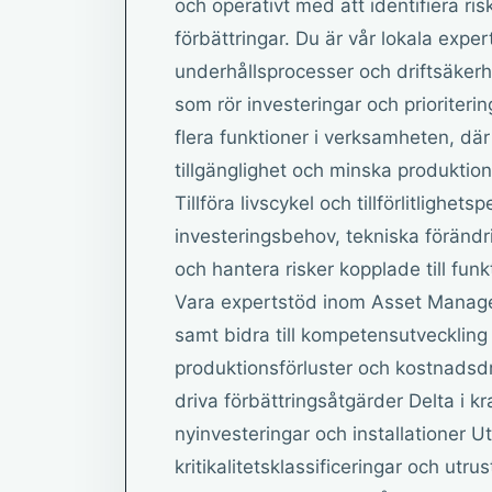
och operativt med att identifiera ri
förbättringar. Du är vår lokala exp
underhållsprocesser och driftsäkerhe
som rör investeringar och prioriter
flera funktioner i verksamheten, dä
tillgänglighet och minska produktion
Tillföra livscykel och tillförlitlighet
investeringsbehov, tekniska förändrin
och hantera risker kopplade till funkt
Vara expertstöd inom Asset Manage
samt bidra till kompetensutveckling
produktionsförluster och kostnadsdri
driva förbättringsåtgärder Delta i k
nyinvesteringar och installationer U
kritikalitetsklassificeringar och utr