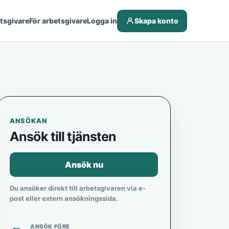
etsgivare
För arbetsgivare
Logga in
Skapa konto
ANSÖKAN
Ansök till tjänsten
Ansök nu
Du ansöker direkt till arbetsgivaren via e-
post eller extern ansökningssida.
ANSÖK FÖRE