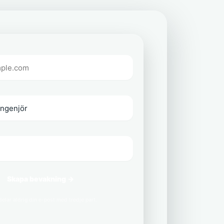
Skapa bevakning →
delar aldrig din e-post med tredje part.