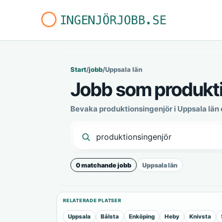
Start
/
jobb
/
Uppsala län
Jobb som produkti
Bevaka produktionsingenjör i Uppsala län
0 matchande jobb
Uppsala län
RELATERADE PLATSER
Uppsala
Bålsta
Enköping
Heby
Knivsta