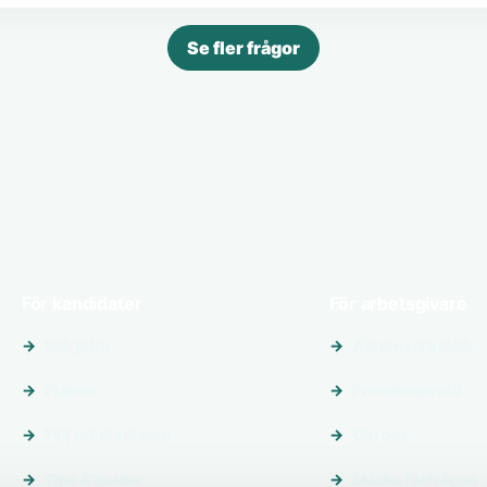
Se fler frågor
För kandidater
För arbetsgivare
Sök jobb
Annonsera jobb
Platser
Premiumprofil
Följ arbetsgivare
Om oss
Tips & guider
Skicka förfrågan