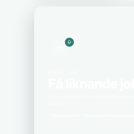
BEVAKA JOBB
Få liknande jo
Få nya tjänster inom produktionsingenj
inkorg.
Kostnadsfritt
Anpassat efter yrke och p