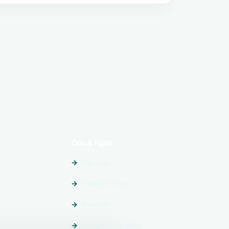
Om & hjälp
Om oss
Vanliga frågor
Kontakt
Integritetspolicy