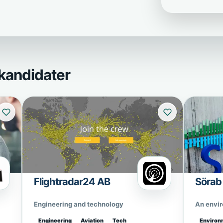
kandidater
Flightradar24 AB
Sörab
Engineering and technology
An envi
Engineering
Aviation
Tech
Environ