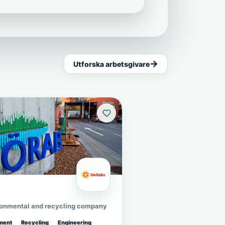
Utforska arbetsgivare
ronmental and recycling company
ment
Recycling
Engineering