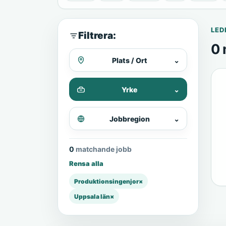
LED
Filtrera:
0 
Plats / Ort
⌄
Yrke
⌄
Jobbregion
⌄
0 matchande jobb
Rensa alla
Produktionsingenjor
×
Uppsala län
×