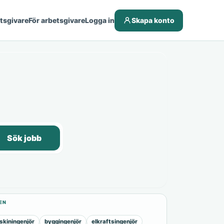
etsgivare
För arbetsgivare
Logga in
Skapa konto
Sök jobb
EN
kiningenjör
byggingenjör
elkraftsingenjör