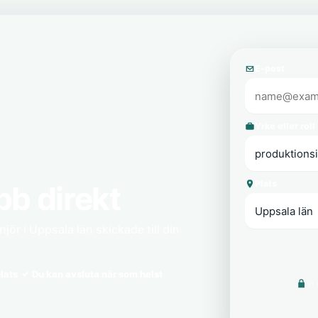
E-post
Yrke eller roll
Plats
bb direkt
ör i Uppsala län skickade till din
lats
Du kan avsluta när som helst
Vi 