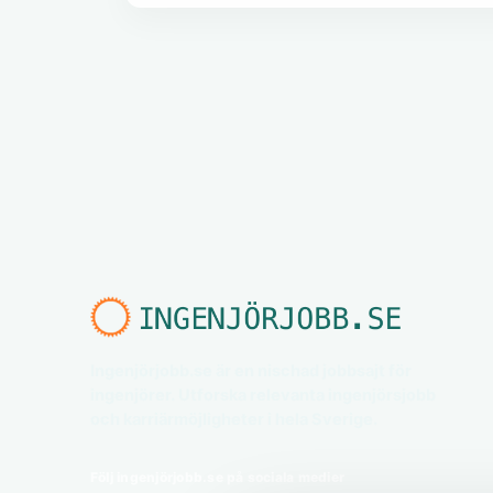
Ingenjörjobb.se är en nischad jobbsajt för
ingenjörer. Utforska relevanta ingenjörsjobb
och karriärmöjligheter i hela Sverige.
Följ ingenjörjobb.se på sociala medier