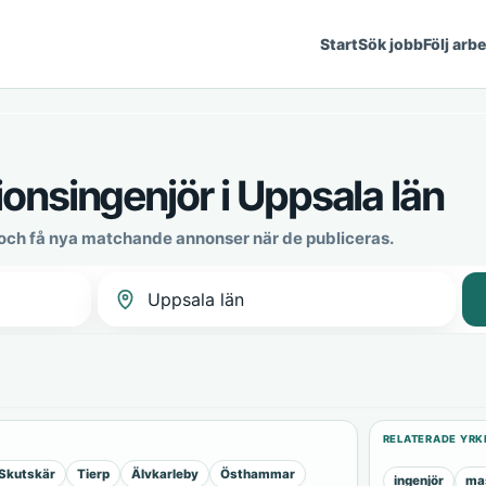
Start
Sök jobb
Följ arb
onsingenjör i Uppsala län
 och få nya matchande annonser när de publiceras.
RELATERADE YRK
Skutskär
Tierp
Älvkarleby
Östhammar
ingenjör
mas