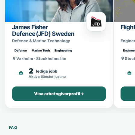
James Fisher
Fligh
Defence (JFD) Sweden
Defence & Marine Technology
Engine
Defence
Marine Tech
Engineering
Enginee
Vaxholm · Stockholms län
Stoc
2
lediga jobb
Aktiva tjänster just nu
Visa arbetsgivarprofil
→
FAQ