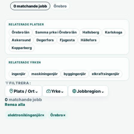
0 matchande jobb
Örebro
RELATERADE PLATSER
Örebro län
Samma yrke i Örebro län
Hallsberg
Karlskoga
Askersund
Degerfors
Fjugesta
Hällefors
Kopparberg
RELATERADE YRKEN
ingenjör
maskiningenjör
byggingenjör
elkraftsingenjör
FILTRERA:
Plats / Ort
⌄
Yrke
⌄
Jobbregion
⌄
0 matchande jobb
Rensa alla
elektronikingenjör
×
Örebro
×