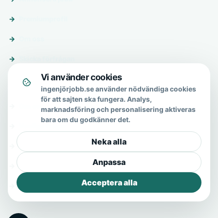
Premiumprofil
Om oss
Skicka förfrågan
Vi använder cookies
Om & hjälp
ingenjörjobb.se använder nödvändiga cookies
för att sajten ska fungera. Analys,
Om oss
marknadsföring och personalisering aktiveras
bara om du godkänner det.
Vanliga frågor
Neka alla
Kontakt
Anpassa
Integritetspolicy
Acceptera alla
Allmänna villkor