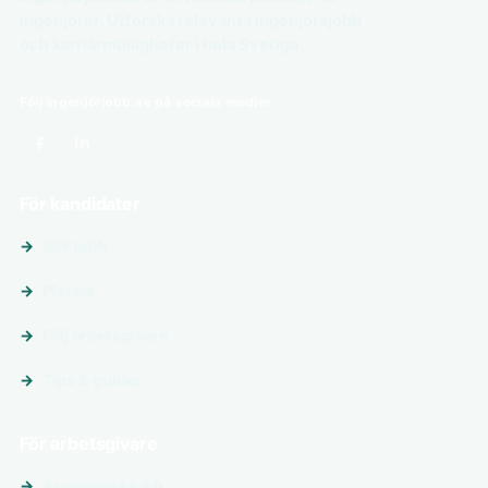
ingenjörer. Utforska relevanta ingenjörsjobb
och karriärmöjligheter i hela Sverige.
Följ ingenjörjobb.se på sociala medier
För kandidater
Sök jobb
Platser
Följ arbetsgivare
Tips & guider
För arbetsgivare
Annonsera jobb