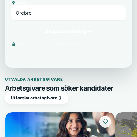
Plats
Skapa bevakning →
Vi delar aldrig din e-post med tredje part.
UTVALDA ARBETSGIVARE
Arbetsgivare som söker kandidater
Utforska arbetsgivare