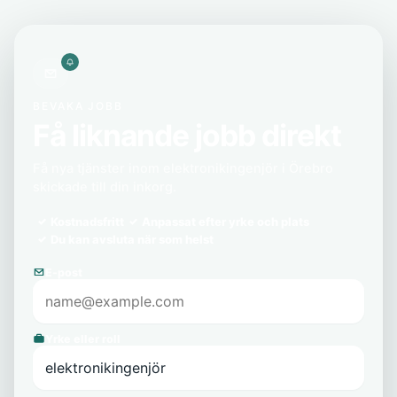
BEVAKA JOBB
Få liknande jobb direkt
Få nya tjänster inom elektronikingenjör i Örebro
skickade till din inkorg.
Kostnadsfritt
Anpassat efter yrke och plats
Du kan avsluta när som helst
E-post
Yrke eller roll