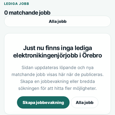
LEDIGA JOBB
0 matchande jobb
Alla jobb
Just nu finns inga lediga
elektronikingenjörjobb i Örebro
Sidan uppdateras löpande och nya
matchande jobb visas här när de publiceras.
Skapa en jobbevakning eller bredda
sökningen för att hitta fler möjligheter.
Skapa jobbevakning
Alla jobb