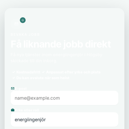
BEVAKA JOBB
Få liknande jobb direkt
Få nya tjänster inom energiingenjör i Högsby
skickade till din inkorg.
Kostnadsfritt
Anpassat efter yrke och plats
Du kan avsluta när som helst
E-post
Yrke eller roll