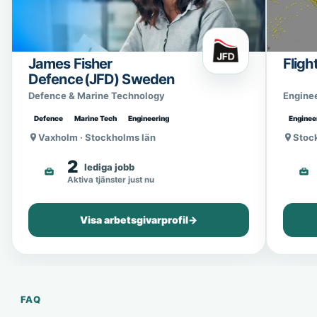
James Fisher
Fligh
Defence (JFD) Sweden
Defence & Marine Technology
Engine
Defence
Marine Tech
Engineering
Enginee
Vaxholm · Stockholms län
Stoc
2
lediga jobb
Aktiva tjänster just nu
Visa arbetsgivarprofil
→
FAQ