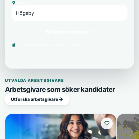
Plats
Skapa bevakning →
Vi delar aldrig din e-post med tredje part.
UTVALDA ARBETSGIVARE
Arbetsgivare som söker kandidater
Utforska arbetsgivare