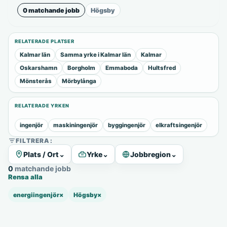
0 matchande jobb
Högsby
RELATERADE PLATSER
Kalmar län
Samma yrke i Kalmar län
Kalmar
Oskarshamn
Borgholm
Emmaboda
Hultsfred
Mönsterås
Mörbylånga
RELATERADE YRKEN
ingenjör
maskiningenjör
byggingenjör
elkraftsingenjör
FILTRERA:
Plats / Ort
⌄
Yrke
⌄
Jobbregion
⌄
0 matchande jobb
Rensa alla
energiingenjör
×
Högsby
×