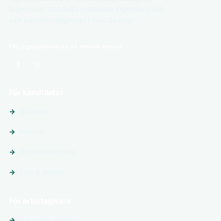
ingenjörer. Utforska relevanta ingenjörsjobb
och karriärmöjligheter i hela Sverige.
Följ ingenjörjobb.se på sociala medier
För kandidater
Sök jobb
Platser
Följ arbetsgivare
Tips & guider
För arbetsgivare
Annonsera jobb