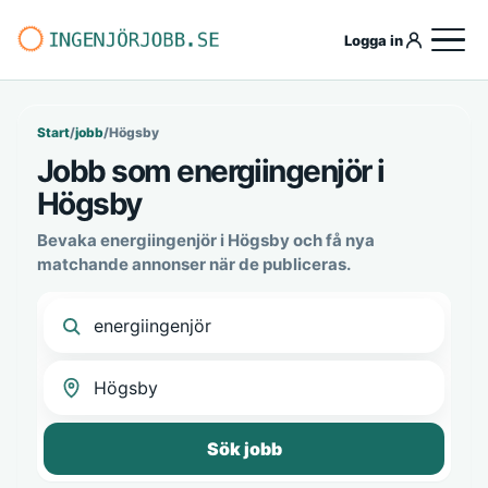
Logga in
Start
/
jobb
/
Högsby
Jobb som energiingenjör i
Högsby
Bevaka energiingenjör i Högsby och få nya
matchande annonser när de publiceras.
Sök jobb