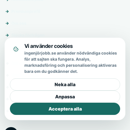
Premiumprofil
Om oss
Skicka förfrågan
Vi använder cookies
Om & hjälp
ingenjörjobb.se använder nödvändiga cookies
för att sajten ska fungera. Analys,
Om oss
marknadsföring och personalisering aktiveras
bara om du godkänner det.
Vanliga frågor
Neka alla
Kontakt
Anpassa
Integritetspolicy
Acceptera alla
Allmänna villkor