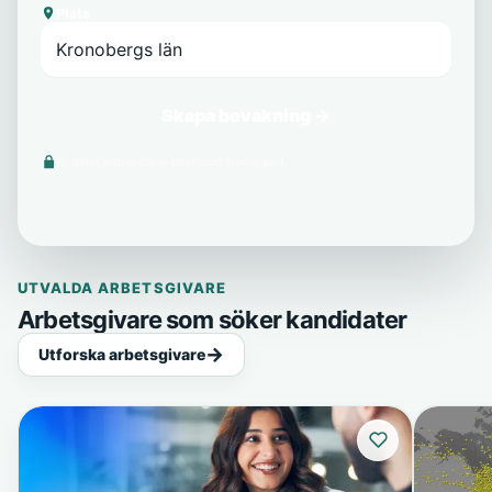
Plats
Skapa bevakning →
Vi delar aldrig din e-post med tredje part.
UTVALDA ARBETSGIVARE
Arbetsgivare som söker kandidater
Utforska arbetsgivare