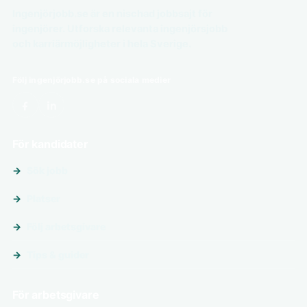
Ingenjörjobb.se är en nischad jobbsajt för
ingenjörer. Utforska relevanta ingenjörsjobb
och karriärmöjligheter i hela Sverige.
Följ ingenjörjobb.se på sociala medier
För kandidater
Sök jobb
Platser
Följ arbetsgivare
Tips & guider
För arbetsgivare