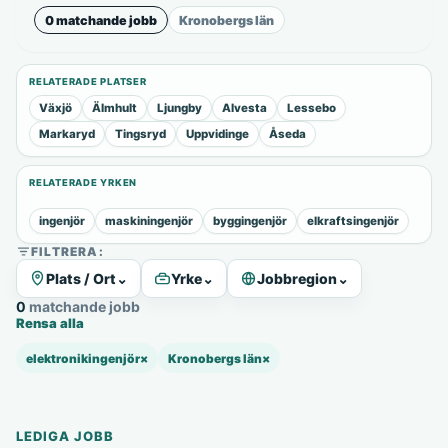
0 matchande jobb
Kronobergs län
RELATERADE PLATSER
Växjö
Älmhult
Ljungby
Alvesta
Lessebo
Markaryd
Tingsryd
Uppvidinge
Åseda
RELATERADE YRKEN
ingenjör
maskiningenjör
byggingenjör
elkraftsingenjör
FILTRERA:
Plats / Ort
⌄
Yrke
⌄
Jobbregion
⌄
0 matchande jobb
Rensa alla
elektronikingenjör
×
Kronobergs län
×
LEDIGA JOBB