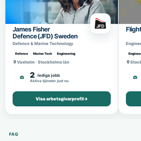
James Fisher
Fligh
Defence (JFD) Sweden
Defence & Marine Technology
Engine
Defence
Marine Tech
Engineering
Enginee
Vaxholm · Stockholms län
Stoc
2
lediga jobb
Aktiva tjänster just nu
Visa arbetsgivarprofil
→
FAQ