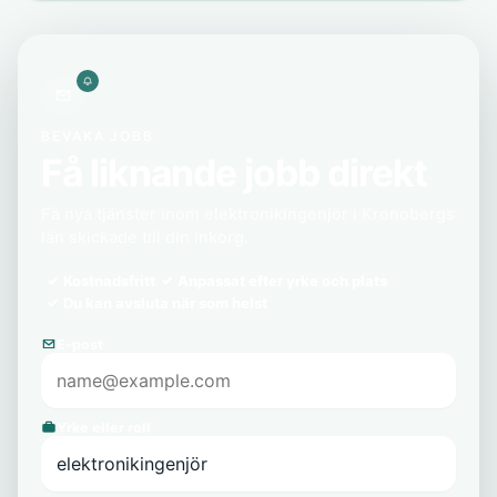
BEVAKA JOBB
Få liknande jobb direkt
Få nya tjänster inom elektronikingenjör i Kronobergs
län skickade till din inkorg.
Kostnadsfritt
Anpassat efter yrke och plats
Du kan avsluta när som helst
E-post
Yrke eller roll