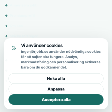
Annonsera jobb
Premiumprofil
Om oss
Skicka förfrågan
Vi använder cookies
Om & hjälp
ingenjörjobb.se använder nödvändiga cookies
för att sajten ska fungera. Analys,
Om oss
marknadsföring och personalisering aktiveras
bara om du godkänner det.
Vanliga frågor
Neka alla
Kontakt
Anpassa
Integritetspolicy
Acceptera alla
Allmänna villkor