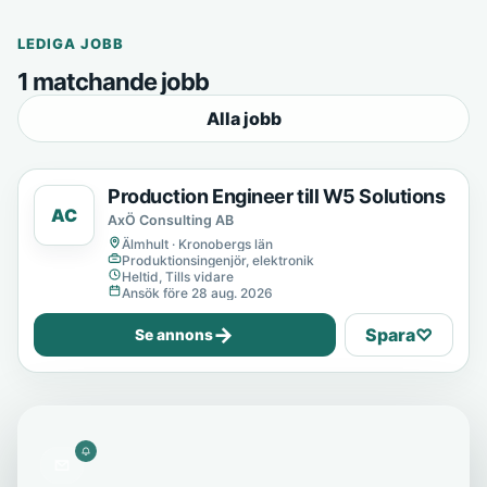
LEDIGA JOBB
1 matchande jobb
Alla jobb
Production Engineer till W5 Solutions
AC
AxÖ Consulting AB
Älmhult · Kronobergs län
Produktionsingenjör, elektronik
Heltid, Tills vidare
Ansök före 28 aug. 2026
→
Spara
♡
Se annons