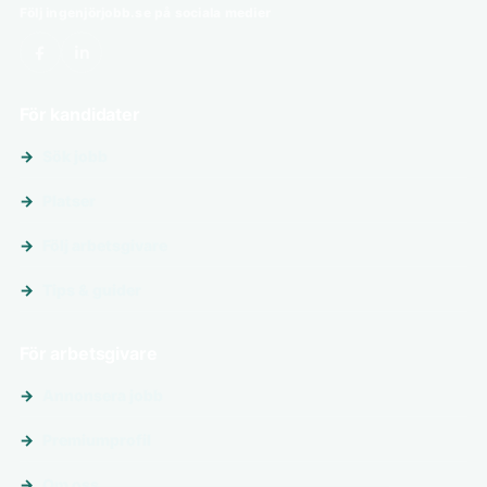
Följ ingenjörjobb.se på sociala medier
För kandidater
Sök jobb
Platser
Följ arbetsgivare
Tips & guider
För arbetsgivare
Annonsera jobb
Premiumprofil
Om oss