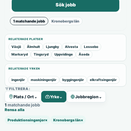
Sök jobb
1 matchande jobb
Kronobergs län
RELATERADE PLATSER
Växjö
Älmhult
Ljungby
Alvesta
Lessebo
Markaryd
Tingsryd
Uppvidinge
Åseda
RELATERADE YRKEN
ingenjör
maskiningenjör
byggingenjör
elkraftsingenjör
FILTRERA:
Plats / Ort
⌄
Yrke
⌄
Jobbregion
⌄
1 matchande jobb
Rensa alla
Produktionsingenjor
×
Kronobergs län
×