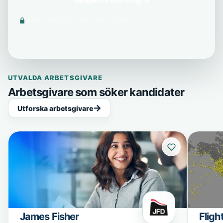
Vi delar aldrig din e-post med tredje part.
UTVALDA ARBETSGIVARE
Arbetsgivare som söker kandidater
Utforska arbetsgivare
James Fisher
Fligh