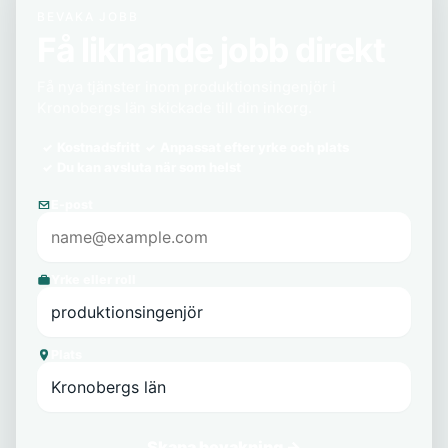
BEVAKA JOBB
Få liknande jobb direkt
Få nya tjänster inom produktionsingenjör i
Kronobergs län skickade till din inkorg.
Kostnadsfritt
Anpassat efter yrke och plats
Du kan avsluta när som helst
E-post
Yrke eller roll
Plats
Skapa bevakning →