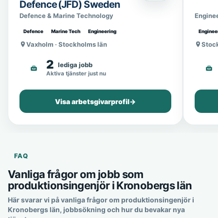
Defence (JFD) Sweden
Defence & Marine Technology
Engine
Defence
Marine Tech
Engineering
Enginee
Vaxholm · Stockholms län
Stoc
2
lediga jobb
Aktiva tjänster just nu
Visa arbetsgivarprofil
→
FAQ
Vanliga frågor om jobb som
produktionsingenjör i Kronobergs län
Här svarar vi på vanliga frågor om produktionsingenjör i
Kronobergs län, jobbsökning och hur du bevakar nya